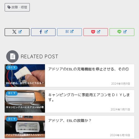
故障・修理
RELATED POST
ＤＩＹ
アドリアのEBLの充電機能を停止させる、その①
2024年8月9日
ＤＩＹ
キャンピングカーに家庭用エアコンをＤＩＹしま
す。
2024年1月11日
ＤＩＹ
アドリア、EBLの故障か？
2024年6月18日