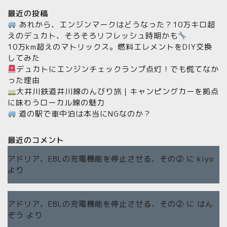
最近の投稿
あれから、エンジンマークはどうなった？10万キロ超
えのデュカト、そろそろリフレッシュ時期かも
10万km超えのマトリックス。燃料エレメントをDIY交換
してみた
デュカトにエンジンチェックランプ点灯！でも慌てなか
った理由
大井川鉄道井川線のんびり旅｜キャンピングカーを拠点
に味わうローカル線の魅力
道の駅で車中泊は本当にNGなのか？
最近のコメント
アドリア、EBLの充電機能を停止させる、その②
に
kiyo
より
アドリア、EBLの充電機能を停止させる、その②
に
はん
ぞう
より