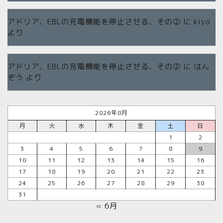
アドリア、EBLの充電機能を停止させる、その②
に
kiyo
より
アドリア、EBLの充電機能を停止させる、その②
に
はん
ぞう
より
2026年8月
月
火
水
木
金
土
日
1
2
3
4
5
6
7
8
9
10
11
12
13
14
15
16
17
18
19
20
21
22
23
24
25
26
27
28
29
30
31
« 6月