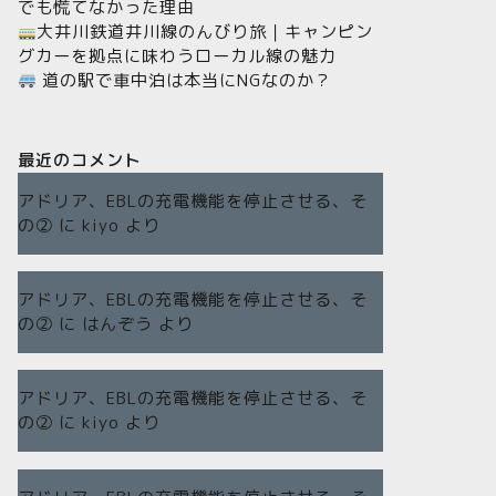
でも慌てなかった理由
大井川鉄道井川線のんびり旅｜キャンピン
グカーを拠点に味わうローカル線の魅力
道の駅で車中泊は本当にNGなのか？
最近のコメント
アドリア、EBLの充電機能を停止させる、そ
の②
に
kiyo
より
アドリア、EBLの充電機能を停止させる、そ
の②
に
はんぞう
より
アドリア、EBLの充電機能を停止させる、そ
の②
に
kiyo
より