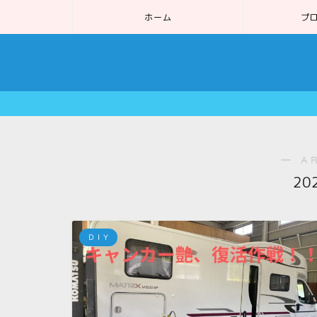
ホーム
プ
― A
20
ＤＩＹ