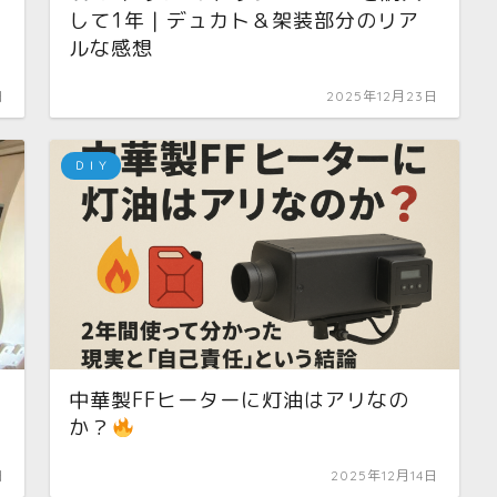
して1年｜デュカト＆架装部分のリア
ルな感想
日
2025年12月23日
ＤＩＹ
中華製FFヒーターに灯油はアリなの
か？
日
2025年12月14日