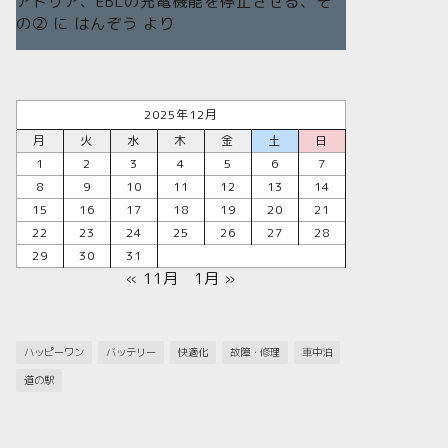
アドリア、EBLの充電機能を停止させる、そ
の②
に
はんぞう
より
2025年12月
月
火
水
木
金
土
日
1
2
3
4
5
6
7
8
9
10
11
12
13
14
15
16
17
18
19
20
21
22
23
24
25
26
27
28
29
30
31
« 11月
1月 »
ハッピーワン
バッテリー
快適化
故障・修理
車中泊
道の駅