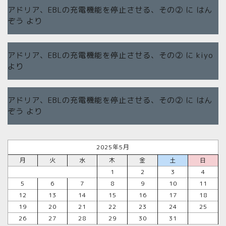
アドリア、EBLの充電機能を停止させる、その②
に
はん
ぞう
より
アドリア、EBLの充電機能を停止させる、その②
に
kiyo
より
アドリア、EBLの充電機能を停止させる、その②
に
はん
ぞう
より
2025年5月
月
火
水
木
金
土
日
1
2
3
4
5
6
7
8
9
10
11
12
13
14
15
16
17
18
19
20
21
22
23
24
25
26
27
28
29
30
31