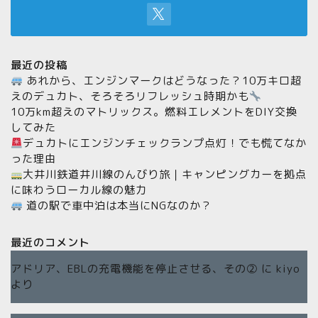
最近の投稿
あれから、エンジンマークはどうなった？10万キロ超
えのデュカト、そろそろリフレッシュ時期かも
10万km超えのマトリックス。燃料エレメントをDIY交換
してみた
デュカトにエンジンチェックランプ点灯！でも慌てなか
った理由
大井川鉄道井川線のんびり旅｜キャンピングカーを拠点
に味わうローカル線の魅力
道の駅で車中泊は本当にNGなのか？
最近のコメント
アドリア、EBLの充電機能を停止させる、その②
に
kiyo
より