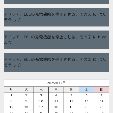
アドリア、EBLの充電機能を停止させる、その②
に
はん
ぞう
より
アドリア、EBLの充電機能を停止させる、その②
に
kiyo
より
アドリア、EBLの充電機能を停止させる、その②
に
はん
ぞう
より
2025年12月
月
火
水
木
金
土
日
1
2
3
4
5
6
7
8
9
10
11
12
13
14
15
16
17
18
19
20
21
22
23
24
25
26
27
28