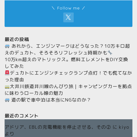
＼ Follow me ／
最近の投稿
あれから、エンジンマークはどうなった？10万キロ超
えのデュカト、そろそろリフレッシュ時期かも
10万km超えのマトリックス。燃料エレメントをDIY交換
してみた
デュカトにエンジンチェックランプ点灯！でも慌てなか
った理由
大井川鉄道井川線のんびり旅｜キャンピングカーを拠点
に味わうローカル線の魅力
道の駅で車中泊は本当にNGなのか？
最近のコメント
アドリア、EBLの充電機能を停止させる、その②
に
kiyo
より