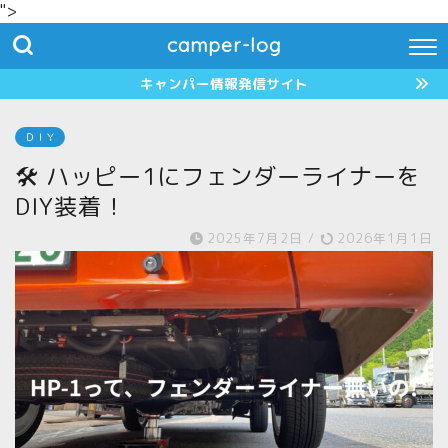
">
camper-log
キャンパー情報発信サイト
ＤＩＹ
🛠 ハッピー1にフェンダーライナーを
DIY装着！
2025年7月2日
/
2026年1月1日