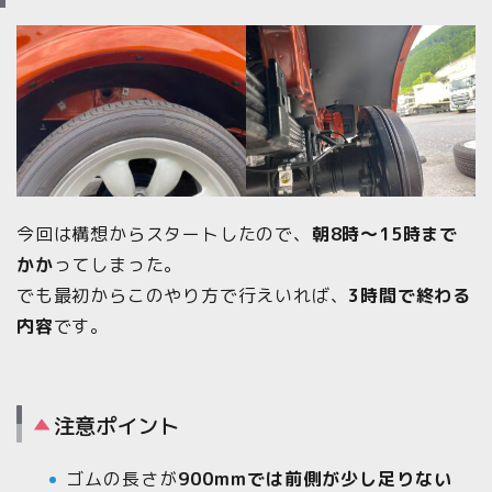
今回は構想からスタートしたので、
朝8時〜15時まで
かか
ってしまった。
でも最初からこのやり方で行えいれば、
3時間で終わる
内容
です。
注意ポイント
ゴムの長さが
900mmでは前側が少し足りない