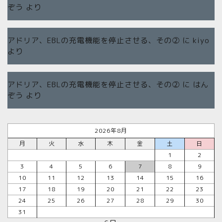
ぞう
より
アドリア、EBLの充電機能を停止させる、その②
に
kiyo
より
アドリア、EBLの充電機能を停止させる、その②
に
はん
ぞう
より
2026年8月
月
火
水
木
金
土
日
1
2
3
4
5
6
7
8
9
10
11
12
13
14
15
16
17
18
19
20
21
22
23
24
25
26
27
28
29
30
31