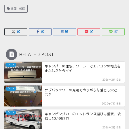
故障・修理
RELATED POST
ＤＩＹ
キャンパーの理想、ソーラーでエアコンの電力を
まかなえたらイイ！
2026年2月12日
ＤＩＹ
サブバッテリーの充電でやりがちな落とし穴と
は？
2025年7月18日
ＤＩＹ
キャンピングカーのエントランス選びは重要、後
悔しない選び方
2026年2月12日