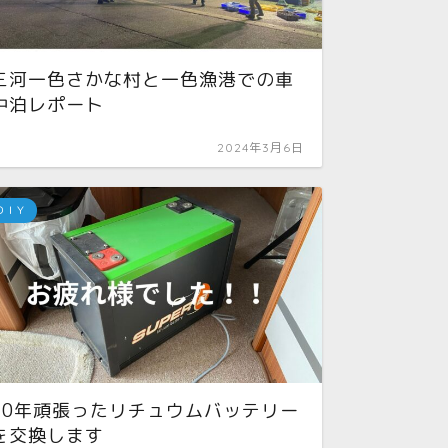
三河一色さかな村と一色漁港での車
中泊レポート
【キ
理術】
2024年3月6日
ＤＩＹ
ＤＩＹ
10年頑張ったリチュウムバッテリー
を交換します