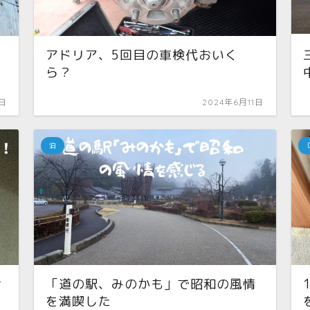
アドリア、5回目の車検代おいく
ら？
1日
2024年6月11日
泊
け
「道の駅、みのかも」で昭和の風情
を満喫した