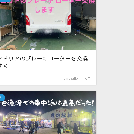
アドリアのブレーキローターを交換
あれ
する
なった
そろそ
2024年6月16日
旅
キャンピン